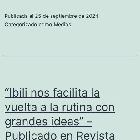
OTOÑO
2024
Publicada el
25 de septiembre de 2024
EN
Categorizado como
Medios
ARTHOME
–
“IBILI
PRESENTA
SUS
ÚLTIMOS
“Ibili nos facilita la
LANZAMIENTOS”
vuelta a la rutina con
grandes ideas” –
Publicado en Revista