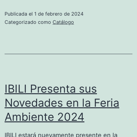
Ibili
Publicada el
1 de febrero de 2024
2024
Categorizado como
Catálogo
con
más
de
3.000
referencias
para
IBILI Presenta sus
el
Novedades en la Feria
equipamiento
Ambiente 2024
de
la
cocina
IBILI estará nuevamente presente en la