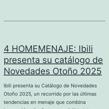
recib
el
premi
Eragin
en
el
4 HOMEMENAJE: Ibili
marc
presenta su catálogo de
de
Novedades Otoño 2025
los P
Euska
Agen
Ibili presenta su Catálogo de Novedades
2030
Otoño 2025, un recorrido por las últimas
tendencias en menaje que combina