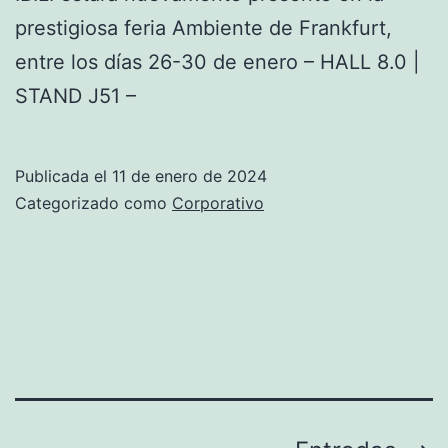
y
prestigiosa feria Ambiente de Frankfurt,
el
entre los días 26-30 de enero – HALL 8.0 |
hogar
STAND J51 –
¡Descubre
las
Publicada el
11 de enero de 2024
novedades!
Categorizado como
Corporativo