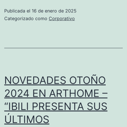
la
Publicada el
16 de enero de 2025
feria
Categorizado como
Corporativo
Ambiente
2025.
PABELLÓN
8.0.
STAND
J51.
NOVEDADES OTOÑO
Del
2024 EN ARTHOME –
7
“IBILI PRESENTA SUS
al
11
ÚLTIMOS
de