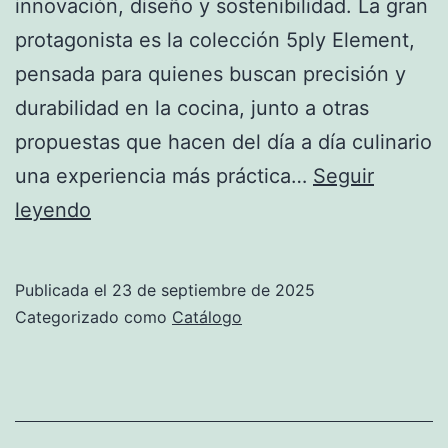
innovación, diseño y sostenibilidad. La gran
protagonista es la colección 5ply Element,
pensada para quienes buscan precisión y
durabilidad en la cocina, junto a otras
propuestas que hacen del día a día culinario
una experiencia más práctica…
Seguir
4
leyendo
HOMEMENAJE:
Ibili
Publicada el
23 de septiembre de 2025
presenta
Categorizado como
Catálogo
su
catálogo
de
Novedades