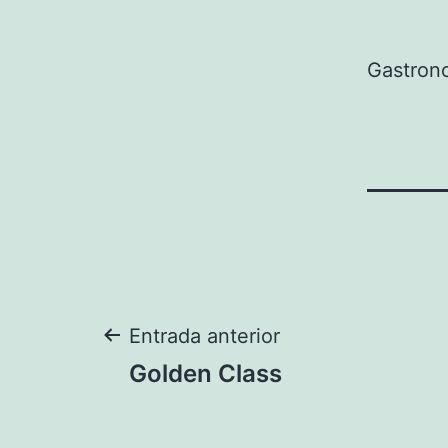
Gastron
Navegación
Entrada anterior
Golden Class
de