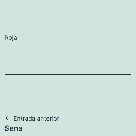
Roja
Navegación
Entrada anterior
Sena
de