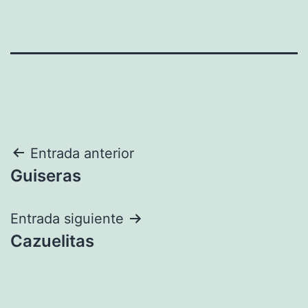
Navegación
Entrada anterior
Guiseras
de
entradas
Entrada siguiente
Cazuelitas