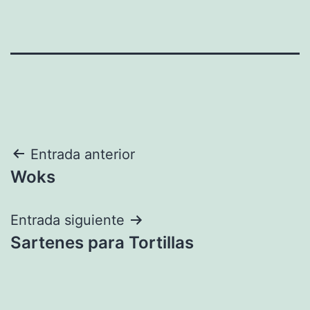
Navegación
Entrada anterior
Woks
de
entradas
Entrada siguiente
Sartenes para Tortillas