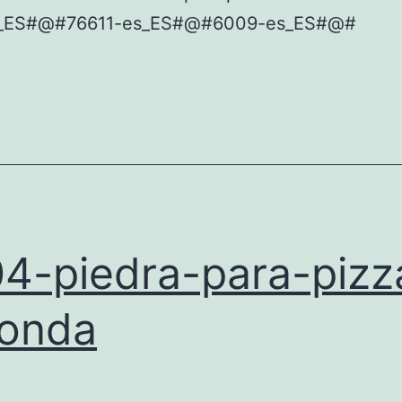
_ES#@#76611-es_ES#@#6009-es_ES#@#
4-piedra-para-pizz
onda