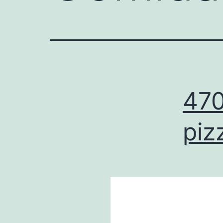
470
piz