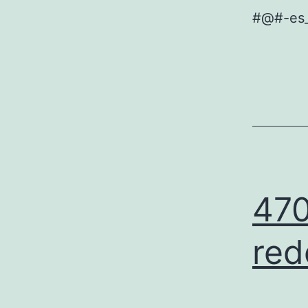
#@#-es
470
red