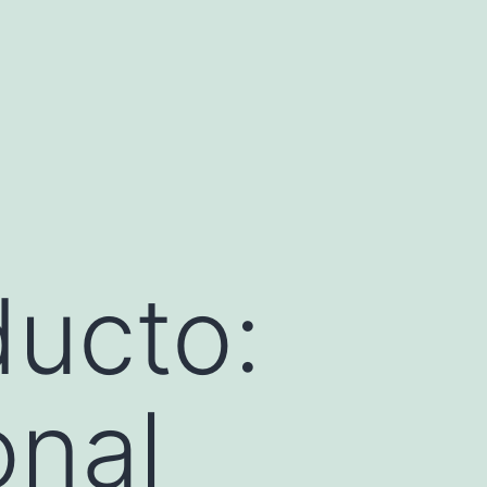
ducto:
onal