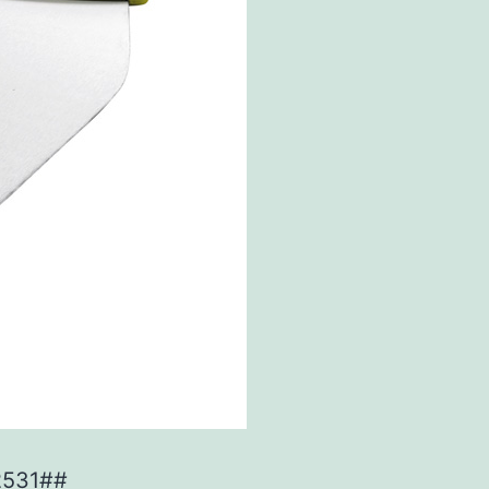
2531##