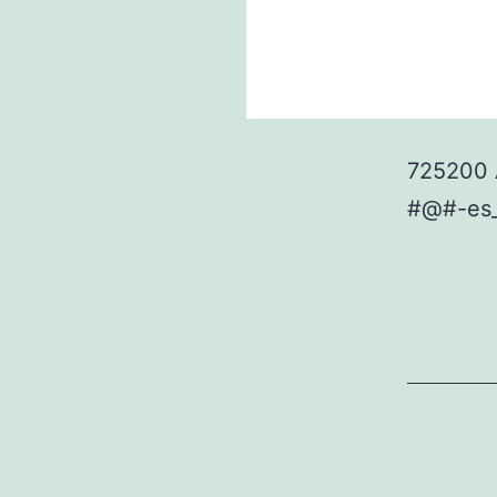
725200 
#@#-es