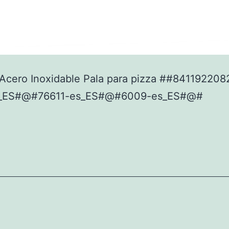
Acero Inoxidable Pala para pizza ##84119220
_ES#@#76611-es_ES#@#6009-es_ES#@#