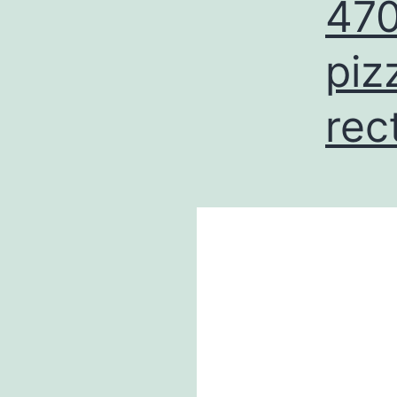
470
piz
rec