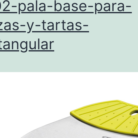
2-pala-base-para-
zas-y-tartas-
tangular