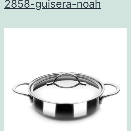
2858-guisera-noah