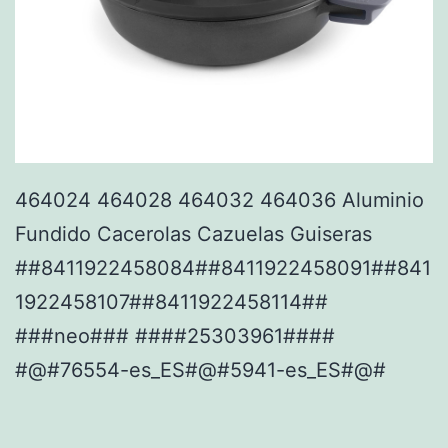
464024 464028 464032 464036 Aluminio
Fundido Cacerolas Cazuelas Guiseras
##8411922458084##8411922458091##841
1922458107##8411922458114##
###neo### ####25303961####
#@#76554-es_ES#@#5941-es_ES#@#