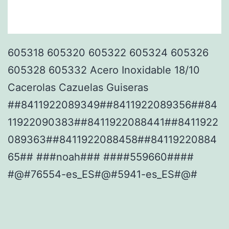
605318 605320 605322 605324 605326
605328 605332 Acero Inoxidable 18/10
Cacerolas Cazuelas Guiseras
##8411922089349##8411922089356##84
11922090383##8411922088441##8411922
089363##8411922088458##84119220884
65## ###noah### ####559660####
#@#76554-es_ES#@#5941-es_ES#@#