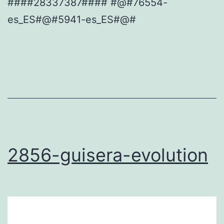
####28337387#### #@#76554-
es_ES#@#5941-es_ES#@#
2856-guisera-evolution