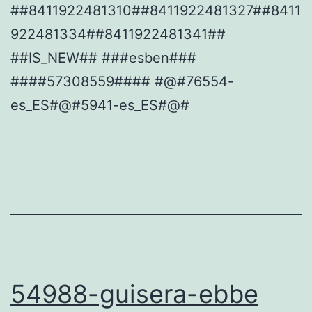
##8411922481310##8411922481327##8411
922481334##8411922481341##
##IS_NEW## ###esben###
####57308559#### #@#76554-
es_ES#@#5941-es_ES#@#
54988-guisera-ebbe