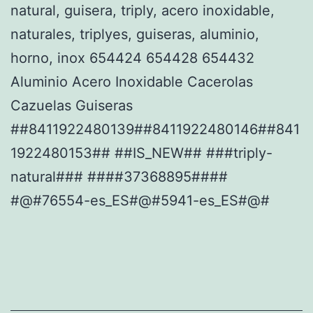
natural, guisera, triply, acero inoxidable,
naturales, triplyes, guiseras, aluminio,
horno, inox 654424 654428 654432
Aluminio Acero Inoxidable Cacerolas
Cazuelas Guiseras
##8411922480139##8411922480146##841
1922480153## ##IS_NEW## ###triply-
natural### ####37368895####
#@#76554-es_ES#@#5941-es_ES#@#