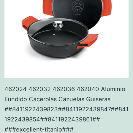
462024 462032 462036 462040 Aluminio
Fundido Cacerolas Cazuelas Guiseras
##8411922439823##8411922439847##841
1922439854##8411922439861##
###excellent-titanio###