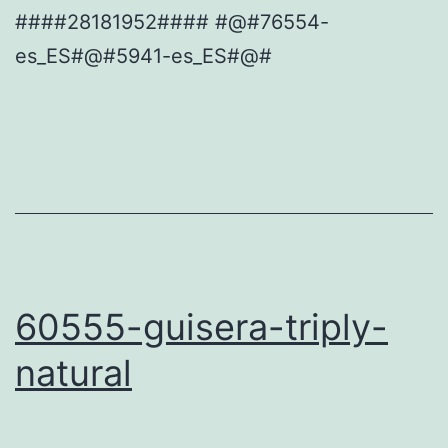
####28181952#### #@#76554-
es_ES#@#5941-es_ES#@#
60555-guisera-triply-
natural