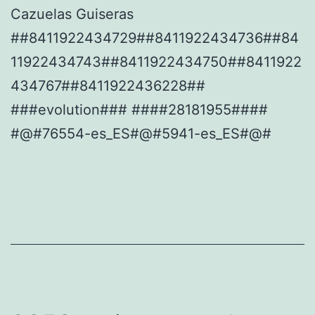
Cazuelas Guiseras
##8411922434729##8411922434736##84
11922434743##8411922434750##8411922
434767##8411922436228##
###evolution### ####28181955####
#@#76554-es_ES#@#5941-es_ES#@#