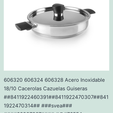
606320 606324 606328 Acero Inoxidable
18/10 Cacerolas Cazuelas Guiseras
##8411922460391##8411922470307##841
1922470314## ###svea###