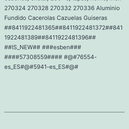
270324 270328 270332 270336 Aluminio
Fundido Cacerolas Cazuelas Guiseras
##8411922481365##8411922481372##841
1922481389##8411922481396##
##IS_NEW## ###esben###
####57308559#### #@#76554-
es_ES#@#5941-es_ES#@#