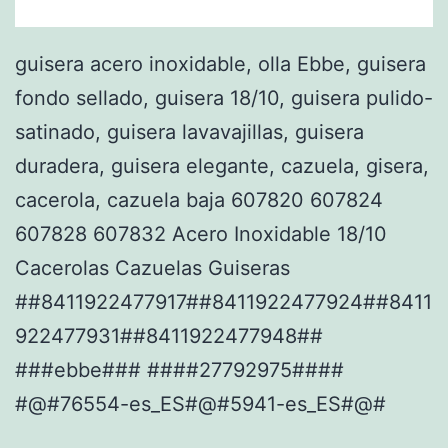
guisera acero inoxidable, olla Ebbe, guisera
fondo sellado, guisera 18/10, guisera pulido-
satinado, guisera lavavajillas, guisera
duradera, guisera elegante, cazuela, gisera,
cacerola, cazuela baja 607820 607824
607828 607832 Acero Inoxidable 18/10
Cacerolas Cazuelas Guiseras
##8411922477917##8411922477924##8411
922477931##8411922477948##
###ebbe### ####27792975####
#@#76554-es_ES#@#5941-es_ES#@#