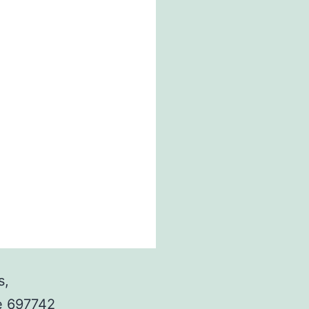
s,
le 697742