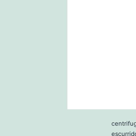
centrifu
escurrid