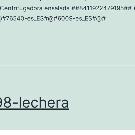
o Centrifugadora ensalada ##8411922479195##
@#76540-es_ES#@#6009-es_ES#@#
8-lechera