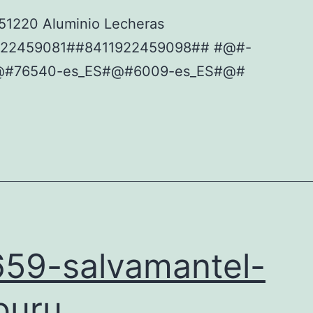
151220 Aluminio Lecheras
922459081##8411922459098## #@#-
@#76540-es_ES#@#6009-es_ES#@#
59-salvamantel-
buru