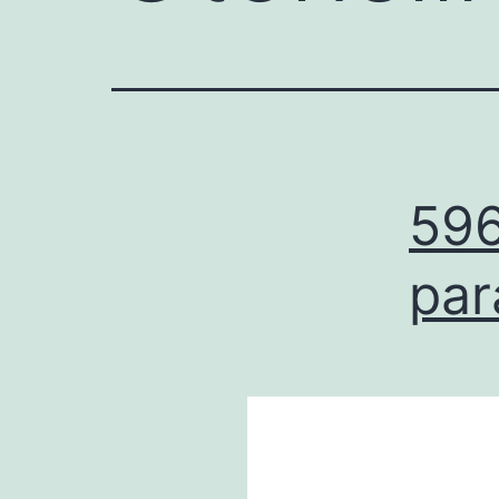
596
par