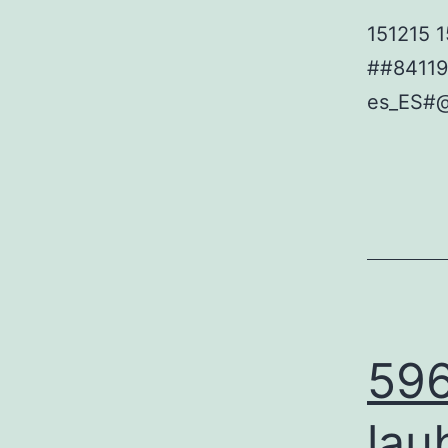
151215 
##8411
es_ES#
596
lau