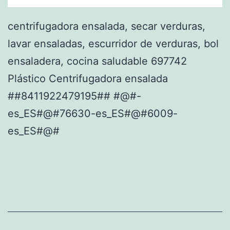
centrifugadora ensalada, secar verduras,
lavar ensaladas, escurridor de verduras, bol
ensaladera, cocina saludable 697742
Plástico Centrifugadora ensalada
##8411922479195## #@#-
es_ES#@#76630-es_ES#@#6009-
es_ES#@#