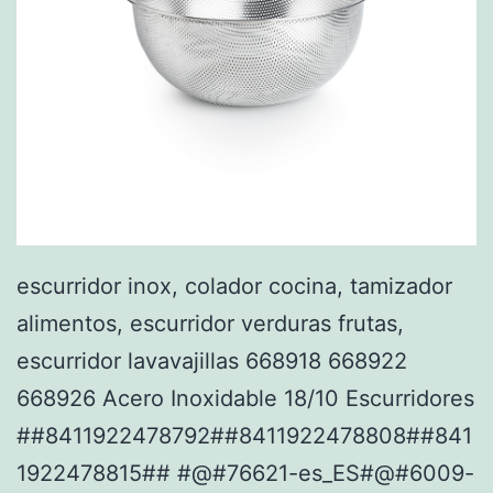
escurridor inox, colador cocina, tamizador
alimentos, escurridor verduras frutas,
escurridor lavavajillas 668918 668922
668926 Acero Inoxidable 18/10 Escurridores
##8411922478792##8411922478808##841
1922478815## #@#76621-es_ES#@#6009-