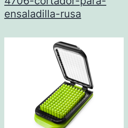
4706-cortador-para-
ensaladilla-rusa