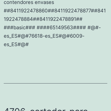
contendores envases
##8411922478860##8411922478877##841
1922478884##8411922478891##
###basic### ####65149563#### #@#-
es_ES#@#76618-es_ES#@#6009-
es_ES#@#