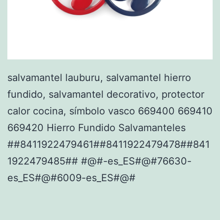
salvamantel lauburu, salvamantel hierro
fundido, salvamantel decorativo, protector
calor cocina, símbolo vasco 669400 669410
669420 Hierro Fundido Salvamanteles
##8411922479461##8411922479478##841
1922479485## #@#-es_ES#@#76630-
es_ES#@#6009-es_ES#@#