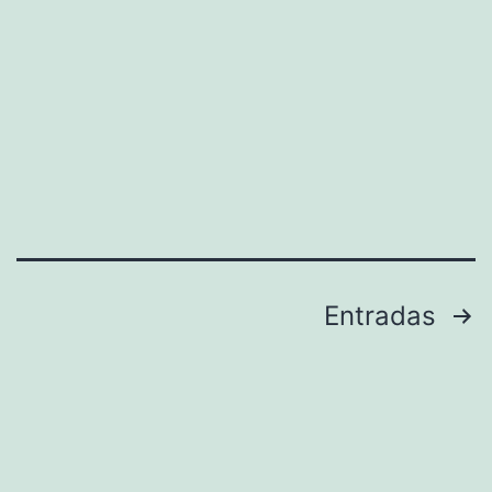
Paginación
Entradas
de
entradas