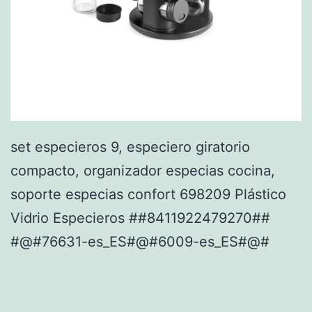
set especieros 9, especiero giratorio
compacto, organizador especias cocina,
soporte especias confort 698209 Plástico
Vidrio Especieros ##8411922479270##
#@#76631-es_ES#@#6009-es_ES#@#