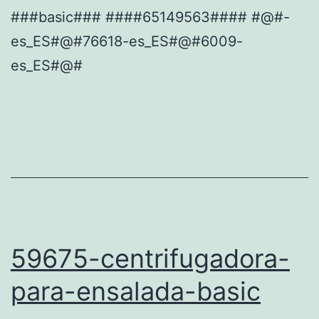
###basic### ####65149563#### #@#-
es_ES#@#76618-es_ES#@#6009-
es_ES#@#
59675-centrifugadora-
para-ensalada-basic