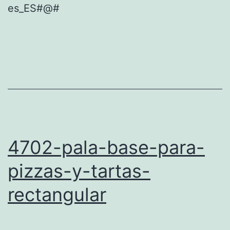
es_ES#@#
4702-pala-base-para-
pizzas-y-tartas-
rectangular