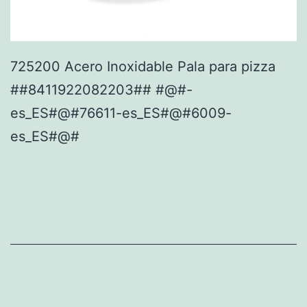
725200 Acero Inoxidable Pala para pizza
##8411922082203## #@#-
es_ES#@#76611-es_ES#@#6009-
es_ES#@#