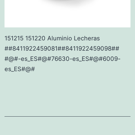
151215 151220 Aluminio Lecheras
##8411922459081##8411922459098##
#@#-es_ES#@#76630-es_ES#@#6009-
es_ES#@#