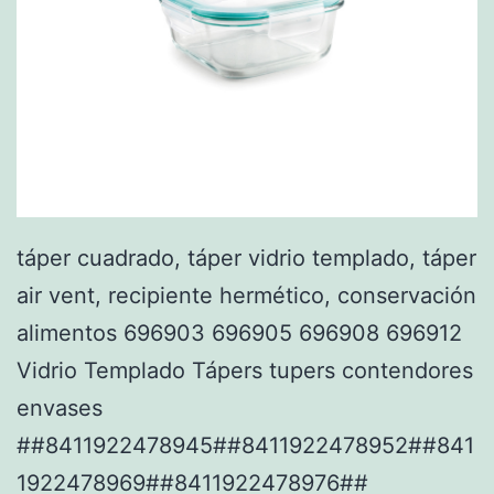
táper cuadrado, táper vidrio templado, táper
air vent, recipiente hermético, conservación
alimentos 696903 696905 696908 696912
Vidrio Templado Tápers tupers contendores
envases
##8411922478945##8411922478952##841
1922478969##8411922478976##