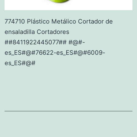
774710 Plástico Metálico Cortador de
ensaladilla Cortadores
##8411922445077## #@#-
es_ES#@#76622-es_ES#@#6009-
es_ES#@#