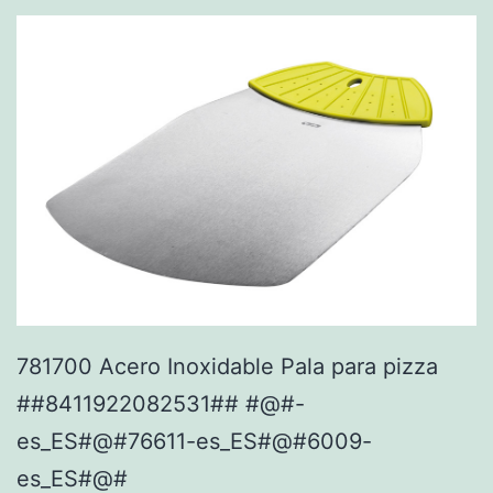
781700 Acero Inoxidable Pala para pizza
##8411922082531## #@#-
es_ES#@#76611-es_ES#@#6009-
es_ES#@#