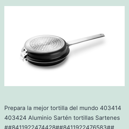
Prepara la mejor tortilla del mundo 403414
403424 Aluminio Sartén tortillas Sartenes
##8411922474428##8411922476583##