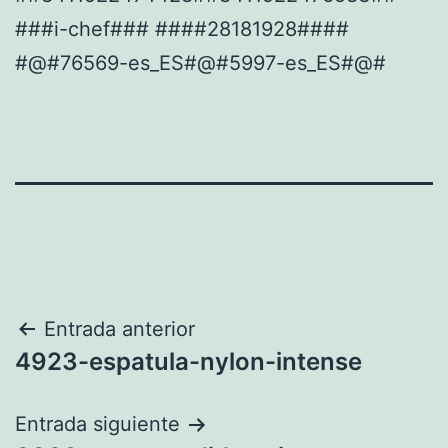
###i-chef### ####28181928####
#@#76569-es_ES#@#5997-es_ES#@#
Navegación
Entrada anterior
4923-espatula-nylon-intense
de
entradas
Entrada siguiente