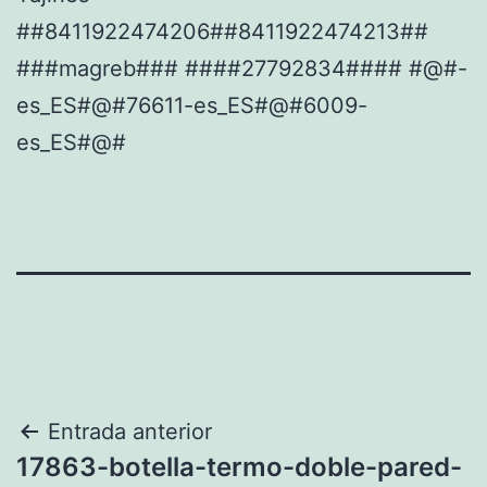
##8411922474206##8411922474213##
###magreb### ####27792834#### #@#-
es_ES#@#76611-es_ES#@#6009-
es_ES#@#
Navegación
Entrada anterior
17863-botella-termo-doble-pared-