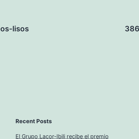
os-lisos
386
Recent Posts
El Grupo Lacor-Ibili recibe el premio