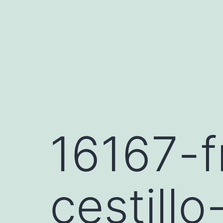
Saltar
al
contenido
16167-f
cestill