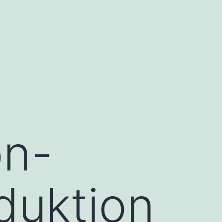
on-
nduktion