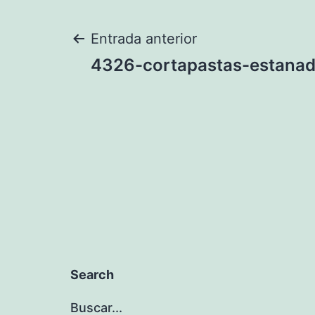
Navegación
Entrada anterior
4326-cortapastas-estanad
de
entradas
Search
Buscar...