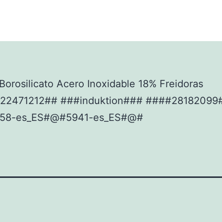
orosilicato Acero Inoxidable 18% Freidoras
22471212## ###induktion### ####28182099
58-es_ES#@#5941-es_ES#@#