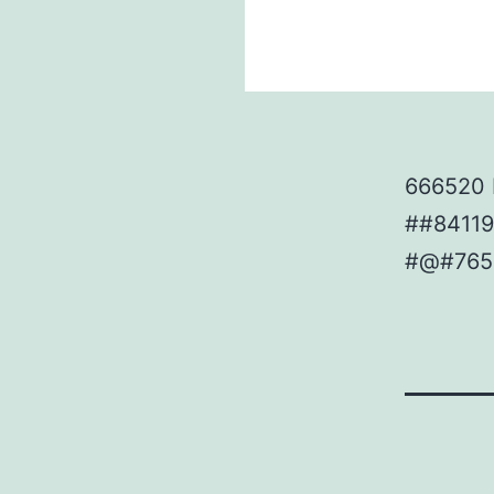
666520 B
##84119
#@#765