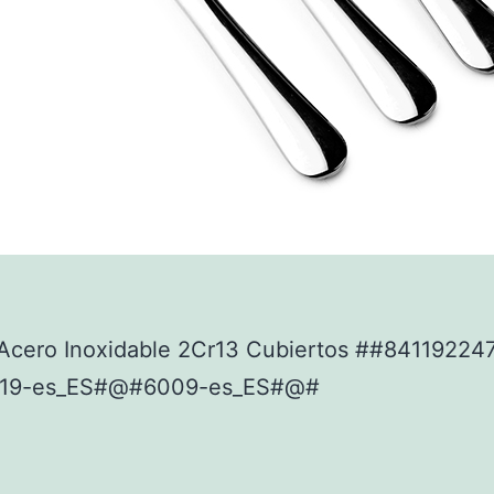
Acero Inoxidable 2Cr13 Cubiertos ##8411922
19-es_ES#@#6009-es_ES#@#