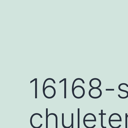
Saltar
al
contenido
16168-s
chulete