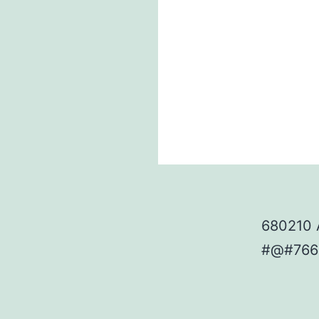
680210 
#@#766