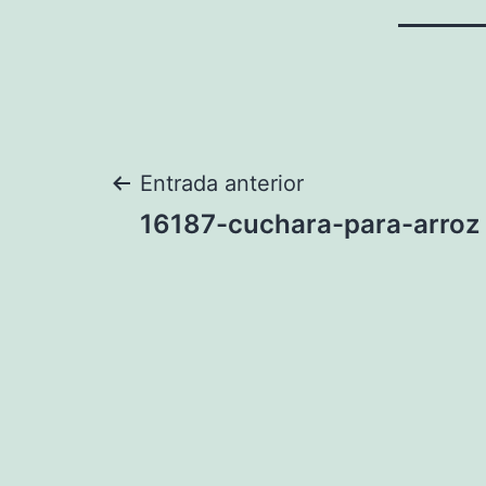
Navegación
Entrada anterior
16187-cuchara-para-arroz
de
entradas