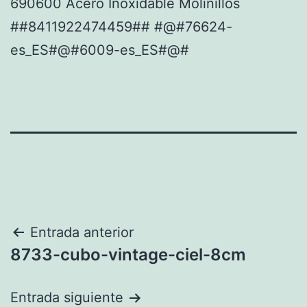
690600 Acero Inoxidable Molinillos
##8411922474459## #@#76624-
es_ES#@#6009-es_ES#@#
Navegación
Entrada anterior
8733-cubo-vintage-ciel-8cm
de
entradas
Entrada siguiente