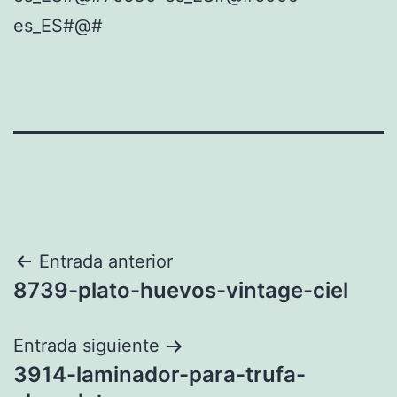
es_ES#@#
Navegación
Entrada anterior
8739-plato-huevos-vintage-ciel
de
entradas
Entrada siguiente
3914-laminador-para-trufa-