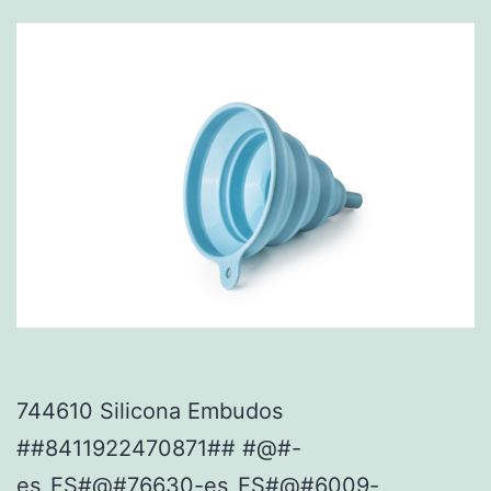
744610 Silicona Embudos
##8411922470871## #@#-
es_ES#@#76630-es_ES#@#6009-