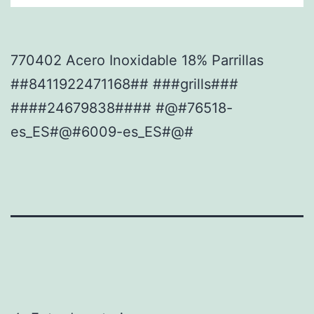
770402 Acero Inoxidable 18% Parrillas
##8411922471168## ###grills###
####24679838#### #@#76518-
es_ES#@#6009-es_ES#@#