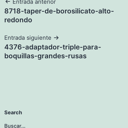
Navegación
Entrada anterior
8718-taper-de-borosilicato-alto-
de
redondo
entradas
Entrada siguiente
4376-adaptador-triple-para-
boquillas-grandes-rusas
Search
Buscar...