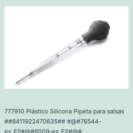
777910 Plástico Silicona Pipeta para salsas
##8411922470635## #@#76544-
es_ES#@#6009-es_ES#@#