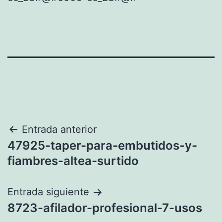
Navegación
Entrada anterior
47925-taper-para-embutidos-y-
de
fiambres-altea-surtido
entradas
Entrada siguiente
8723-afilador-profesional-7-usos