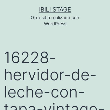
Saltar
IBILI STAGE
al
Otro sitio realizado con
contenido
WordPress
16228-
hervidor-de-
leche-con-
tapa-vintage-