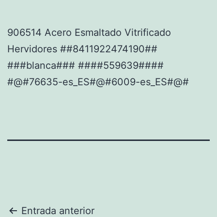
906514 Acero Esmaltado Vitrificado
Hervidores ##8411922474190##
###blanca### ####559639####
#@#76635-es_ES#@#6009-es_ES#@#
Navegación
Entrada anterior