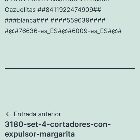
Cazuelitas ##8411922474909##
###blanca### ####559639####
#@#76636-es_ES#@#6009-es_ES#@#
Navegación
Entrada anterior
3180-set-4-cortadores-con-
de
expulsor-margarita