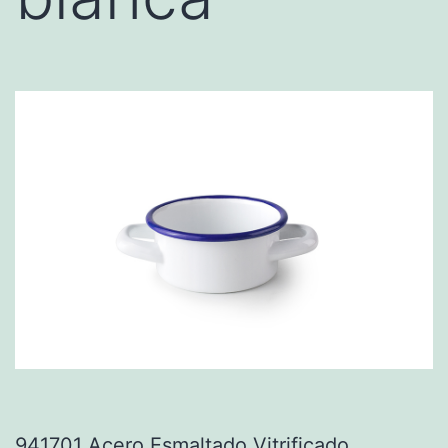
941701 Acero Esmaltado Vitrificado