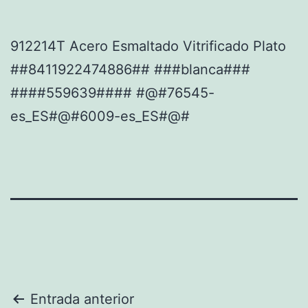
912214T Acero Esmaltado Vitrificado Plato
##8411922474886## ###blanca###
####559639#### #@#76545-
es_ES#@#6009-es_ES#@#
Navegación
Entrada anterior