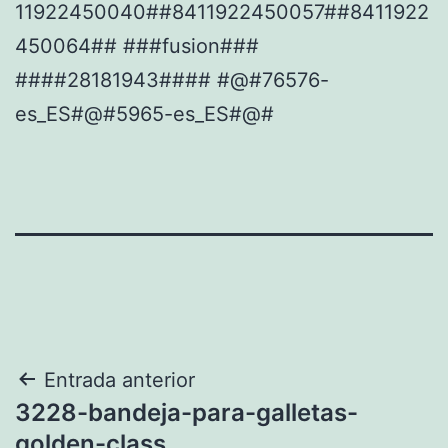
11922450040##8411922450057##8411922
450064## ###fusion###
####28181943#### #@#76576-
es_ES#@#5965-es_ES#@#
Navegación
Entrada anterior
3228-bandeja-para-galletas-
de
golden-class