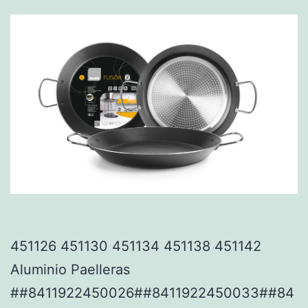
451126 451130 451134 451138 451142
Aluminio Paelleras
##8411922450026##8411922450033##84