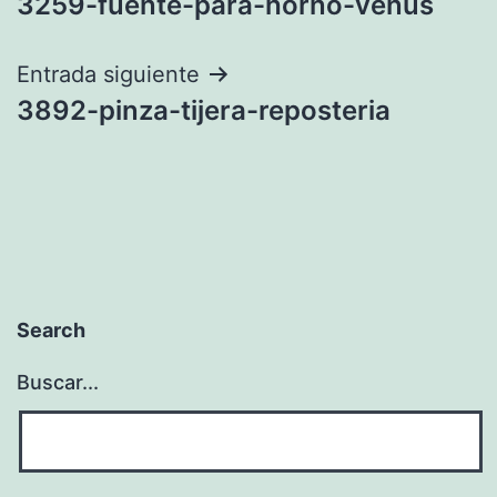
3259-fuente-para-horno-venus
de
entradas
Entrada siguiente
3892-pinza-tijera-reposteria
Search
Buscar...