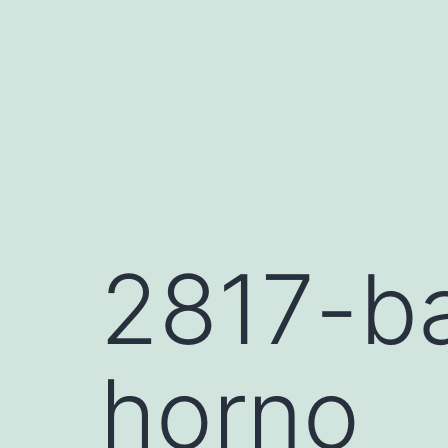
Saltar
al
contenido
2817-ba
horno