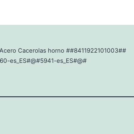
Acero Cacerolas horno ##8411922101003##
60-es_ES#@#5941-es_ES#@#