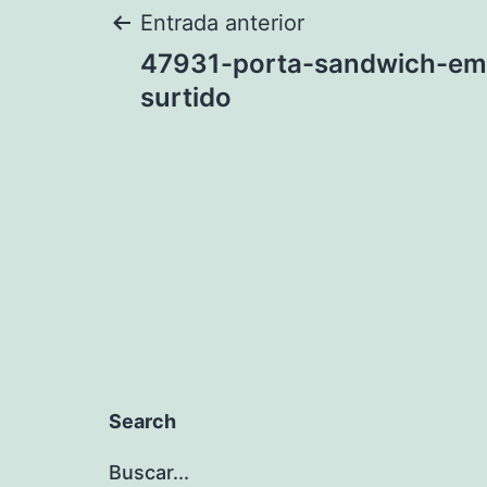
Navegación
Entrada anterior
47931-porta-sandwich-em
de
surtido
entradas
Search
Buscar...