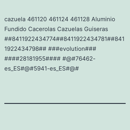
cazuela 461120 461124 461128 Aluminio
Fundido Cacerolas Cazuelas Guiseras
##8411922434774##8411922434781##841
1922434798## ###evolution###
####28181955#### #@#76462-
es_ES#@#5941-es_ES#@#