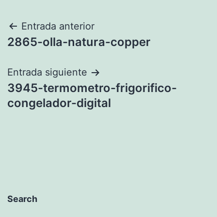
Navegación
Entrada anterior
2865-olla-natura-copper
de
entradas
Entrada siguiente
3945-termometro-frigorifico-
congelador-digital
Search