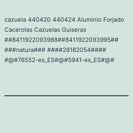
cazuela 440420 440424 Aluminio Forjado
Cacerolas Cazuelas Guiseras
##8411922093988##8411922093995##
###natura### ####28182054####
#@#76552-es_ES#@#5941-es_ES#@#