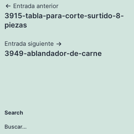
Navegación
Entrada anterior
3915-tabla-para-corte-surtido-8-
de
piezas
entradas
Entrada siguiente
3949-ablandador-de-carne
Search
Buscar...