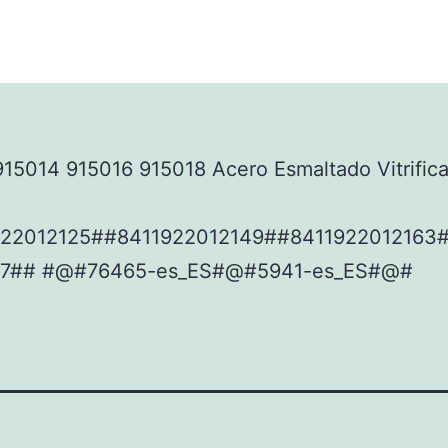
15014 915016 915018 Acero Esmaltado Vitrific
22012125##8411922012149##8411922012163
17## #@#76465-es_ES#@#5941-es_ES#@#