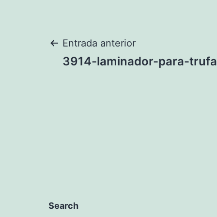
Navegación
Entrada anterior
3914-laminador-para-trufa
de
entradas
Search