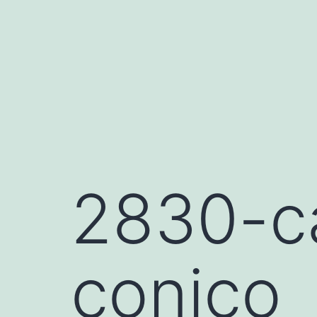
Saltar
al
contenido
2830-c
conico