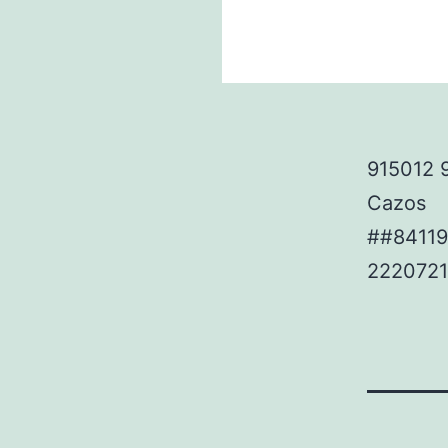
915012 9
Cazos
##84119
222072