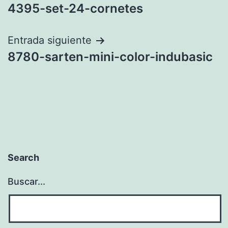
4395-set-24-cornetes
de
entradas
Entrada siguiente
8780-sarten-mini-color-indubasic
Search
Buscar...