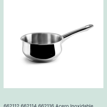
662112 662114 662116 Acero Inoxidable