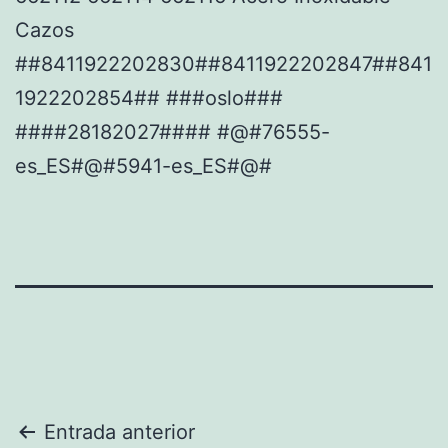
Cazos
##8411922202830##8411922202847##841
1922202854## ###oslo###
####28182027#### #@#76555-
es_ES#@#5941-es_ES#@#
Navegación
Entrada anterior