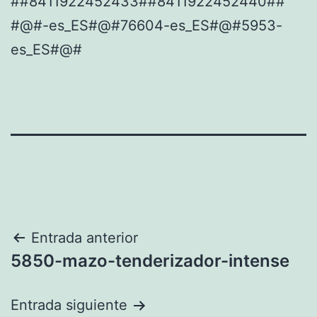
##8411922452433##8411922452440##
#@#-es_ES#@#76604-es_ES#@#5953-
es_ES#@#
Navegación
Entrada anterior
5850-mazo-tenderizador-intense
de
entradas
Entrada siguiente