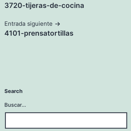
3720-tijeras-de-cocina
de
entradas
Entrada siguiente
4101-prensatortillas
Search
Buscar...