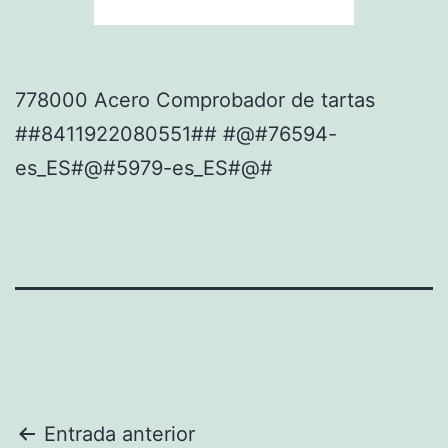
778000 Acero Comprobador de tartas
##8411922080551## #@#76594-
es_ES#@#5979-es_ES#@#
Navegación
Entrada anterior