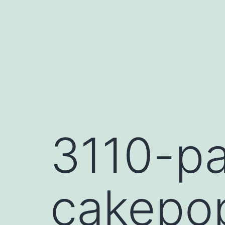
Saltar
al
contenido
3110-pa
cakepo