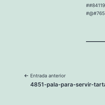
##8411
#@#765
Navegación
Entrada anterior
4851-pala-para-servir-tart
de