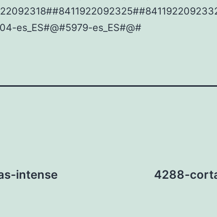
922092318##8411922092325##841192209233
04-es_ES#@#5979-es_ES#@#
as-intense
4288-cort