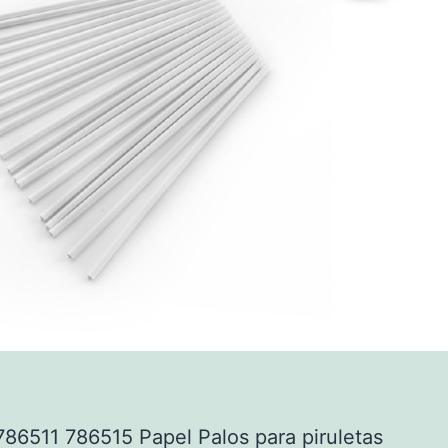
86511 786515 Papel Palos para piruletas