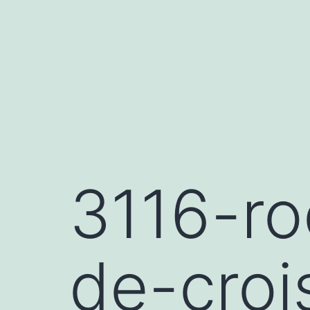
Saltar
al
contenido
3116-ro
de-croi