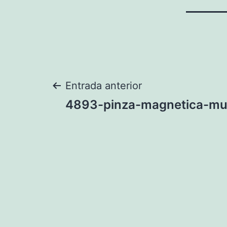
Navegación
Entrada anterior
4893-pinza-magnetica-mul
de
entradas