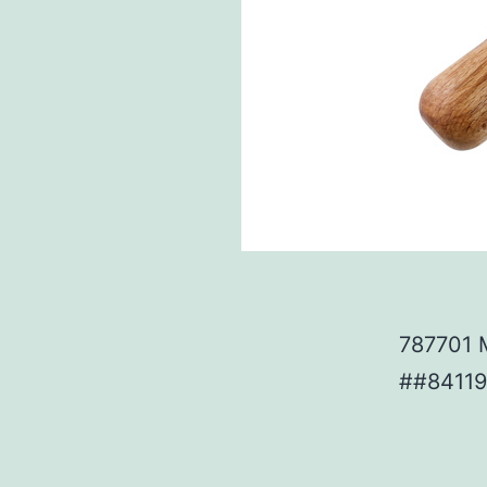
787701 M
##8411