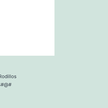
Rodillos
S#@#