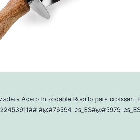
adera Acero Inoxidable Rodillo para croissant 
922453911## #@#76594-es_ES#@#5979-es_E