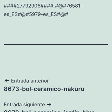
####27792906#### #@#76581-
es_ES#@#5979-es_ES#@#
Navegación
Entrada anterior
8673-bol-ceramico-nakuru
de
entradas
Entrada siguiente