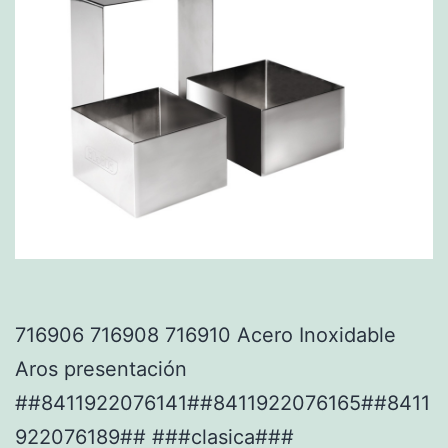
716906 716908 716910 Acero Inoxidable
Aros presentación
##8411922076141##8411922076165##8411
922076189## ###clasica###