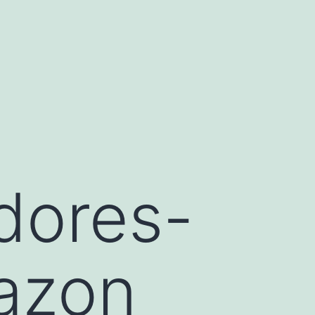
dores-
azon