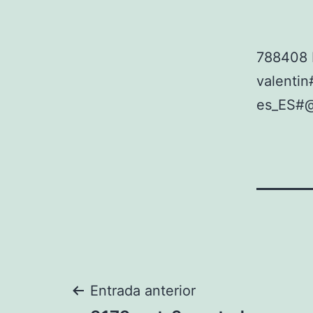
788408 
valent
es_ES#
Navegación
Entrada anterior