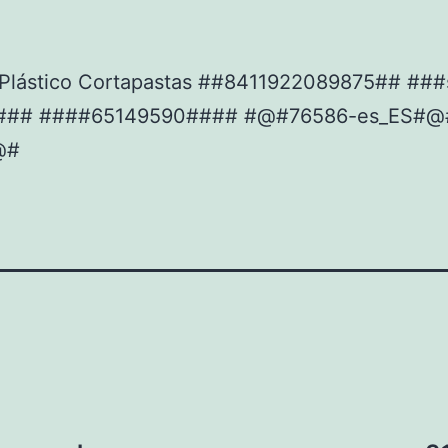
Plástico Cortapastas ##8411922089875## ###
in### ####65149590#### #@#76586-es_ES#@
@#