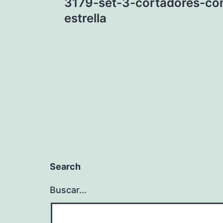
3179-set-3-cortadores-co
de
estrella
entradas
Search
Buscar...