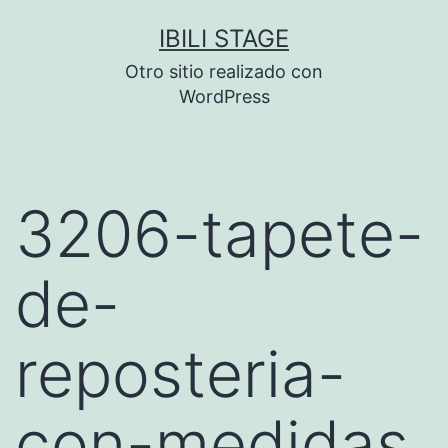
Saltar
IBILI STAGE
al
Otro sitio realizado con
contenido
WordPress
3206-tapete-
de-
reposteria-
con-medidas