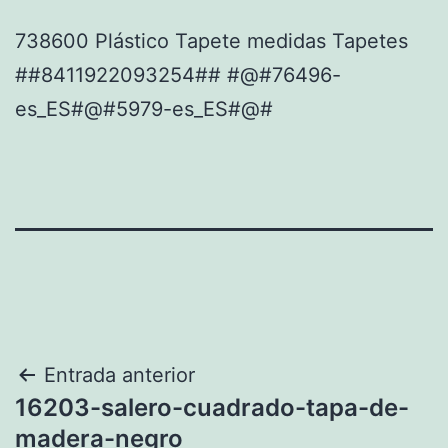
738600 Plástico Tapete medidas Tapetes
##8411922093254## #@#76496-
es_ES#@#5979-es_ES#@#
Navegación
Entrada anterior
16203-salero-cuadrado-tapa-de-
de
madera-negro