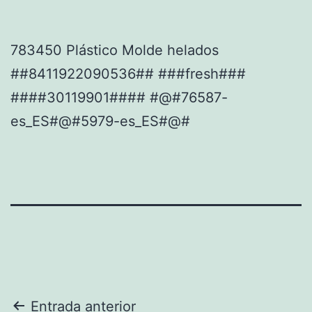
783450 Plástico Molde helados
##8411922090536## ###fresh###
####30119901#### #@#76587-
es_ES#@#5979-es_ES#@#
Navegación
Entrada anterior