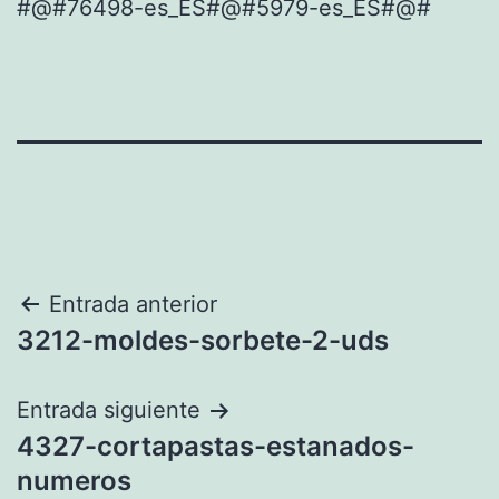
#@#76498-es_ES#@#5979-es_ES#@#
Navegación
Entrada anterior
3212-moldes-sorbete-2-uds
de
entradas
Entrada siguiente
4327-cortapastas-estanados-
numeros