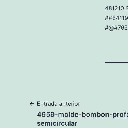
481210 B
##84119
#@#765
Navegación
Entrada anterior
4959-molde-bombon-profe
de
semicircular