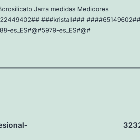
orosilicato Jarra medidas Medidores
22449402## ###kristall### ####65149602#
88-es_ES#@#5979-es_ES#@#
sional-
3232