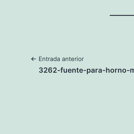
Navegación
Entrada anterior
3262-fuente-para-horno-
de
entradas