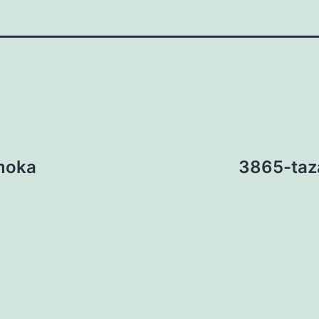
moka
3865-taza