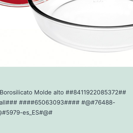
Borosilicato Molde alto ##8411922085372##
tall### ####65063093#### #@#76488-
@#5979-es_ES#@#