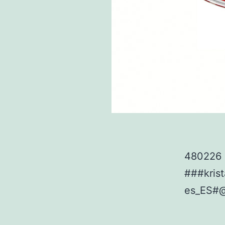
480226 
###kris
es_ES#