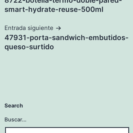
8722-botella-termo-doble-pared-
de
smart-hydrate-reuse-500ml
entradas
Entrada siguiente
47931-porta-sandwich-embutidos-
queso-surtido
Search
Buscar...