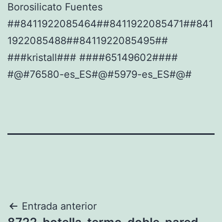
Borosilicato Fuentes
##8411922085464##8411922085471##841
1922085488##8411922085495##
###kristall### ####65149602####
#@#76580-es_ES#@#5979-es_ES#@#
Navegación
Entrada anterior