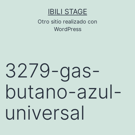
Saltar
IBILI STAGE
al
Otro sitio realizado con
contenido
WordPress
3279-gas-
butano-azul-
universal