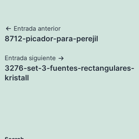
Navegación
Entrada anterior
8712-picador-para-perejil
de
entradas
Entrada siguiente
3276-set-3-fuentes-rectangulares-
kristall