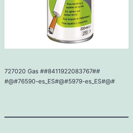
727020 Gas ##8411922083767##
#@#76590-es_ES#@#5979-es_ES#@#