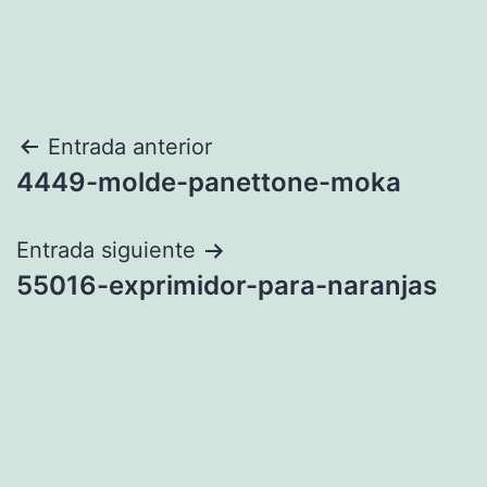
Navegación
Entrada anterior
4449-molde-panettone-moka
de
entradas
Entrada siguiente
55016-exprimidor-para-naranjas