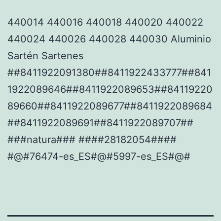
440014 440016 440018 440020 440022
440024 440026 440028 440030 Aluminio
Sartén Sartenes
##8411922091380##8411922433777##841
1922089646##8411922089653##84119220
89660##8411922089677##8411922089684
##8411922089691##8411922089707##
###natura### ####28182054####
#@#76474-es_ES#@#5997-es_ES#@#