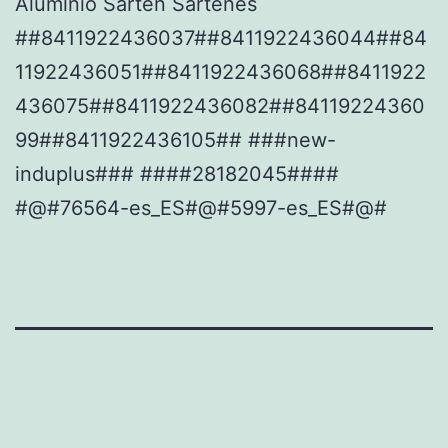
Aluminio Sartén Sartenes
##8411922436037##8411922436044##84
11922436051##8411922436068##8411922
436075##8411922436082##84119224360
99##8411922436105## ###new-
induplus### ####28182045####
#@#76564-es_ES#@#5997-es_ES#@#