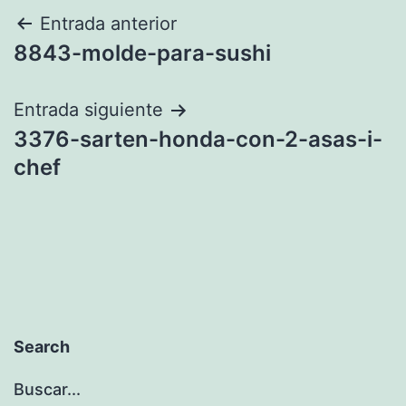
Navegación
Entrada anterior
8843-molde-para-sushi
de
entradas
Entrada siguiente
3376-sarten-honda-con-2-asas-i-
chef
Search
Buscar...