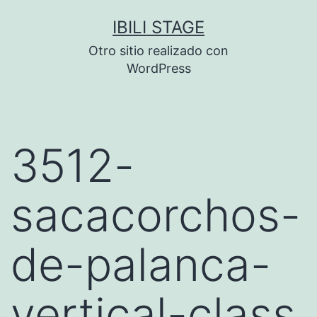
Saltar
IBILI STAGE
al
Otro sitio realizado con
contenido
WordPress
3512-
sacacorchos-
de-palanca-
vertical-class