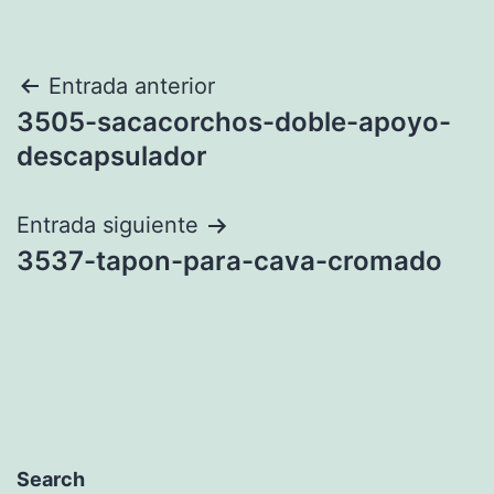
Navegación
Entrada anterior
3505-sacacorchos-doble-apoyo-
de
descapsulador
entradas
Entrada siguiente
3537-tapon-para-cava-cromado
Search