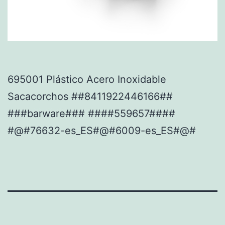
695001 Plástico Acero Inoxidable
Sacacorchos ##8411922446166##
###barware### ####559657####
#@#76632-es_ES#@#6009-es_ES#@#