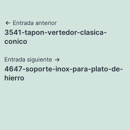
Navegación
Entrada anterior
3541-tapon-vertedor-clasica-
de
conico
entradas
Entrada siguiente
4647-soporte-inox-para-plato-de-
hierro