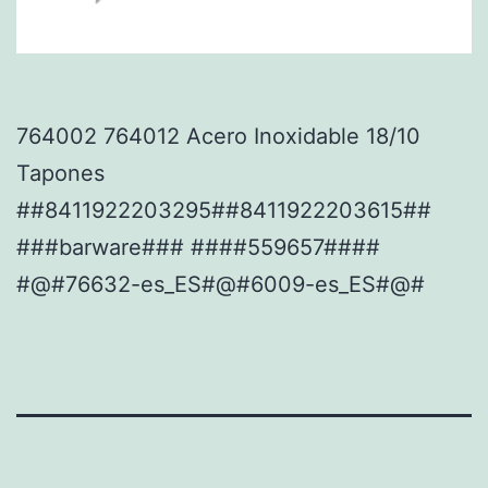
764002 764012 Acero Inoxidable 18/10
Tapones
##8411922203295##8411922203615##
###barware### ####559657####
#@#76632-es_ES#@#6009-es_ES#@#