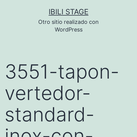
Saltar
IBILI STAGE
al
Otro sitio realizado con
contenido
WordPress
3551-tapon-
vertedor-
standard-
inox-con-