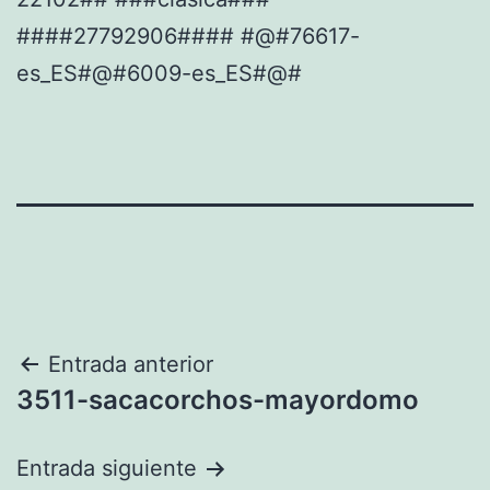
####27792906#### #@#76617-
es_ES#@#6009-es_ES#@#
Navegación
Entrada anterior
3511-sacacorchos-mayordomo
de
entradas
Entrada siguiente