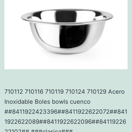
710112 710116 710119 710124 710129 Acero
Inoxidable Boles bowls cuenco
##8411922423396##8411922622072##841
1922622089##8411922622096##84119226
22102## ###clasica###