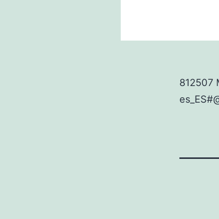
812507 
es_ES#