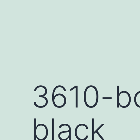
Saltar
al
contenido
3610-bo
black