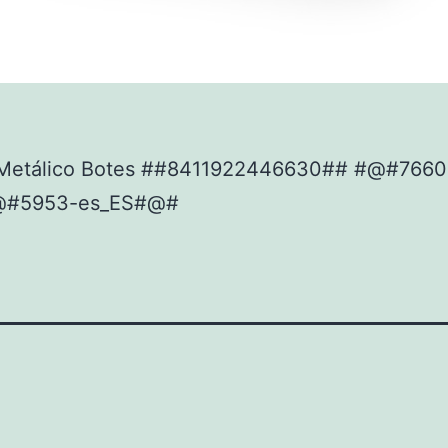
Metálico Botes ##8411922446630## #@#7660
@#5953-es_ES#@#