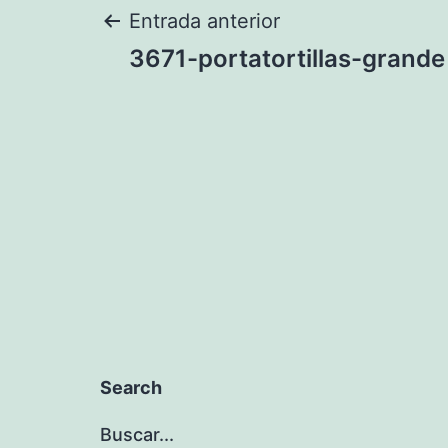
Navegación
Entrada anterior
3671-portatortillas-grande
de
entradas
Search
Buscar...