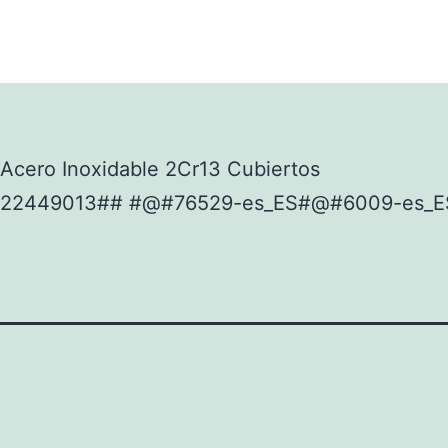
Acero Inoxidable 2Cr13 Cubiertos
922449013## #@#76529-es_ES#@#6009-es_