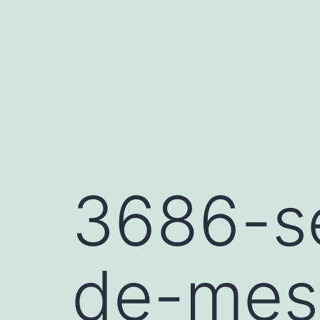
Saltar
al
contenido
3686-se
de-mes