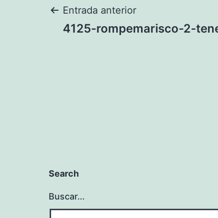
Navegación
Entrada anterior
4125-rompemarisco-2-ten
de
entradas
Search
Buscar...