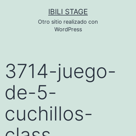
Saltar
IBILI STAGE
al
Otro sitio realizado con
contenido
WordPress
3714-juego-
de-5-
cuchillos-
class