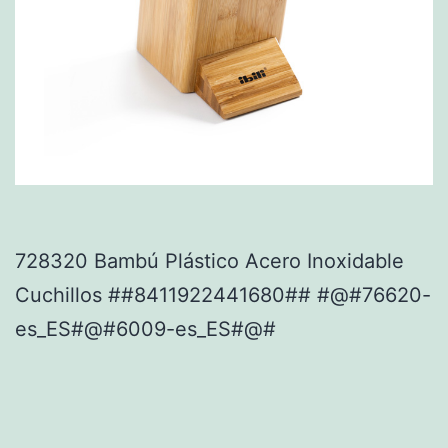
728320 Bambú Plástico Acero Inoxidable
Cuchillos ##8411922441680## #@#76620-
es_ES#@#6009-es_ES#@#