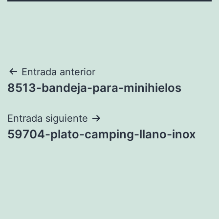
Navegación
Entrada anterior
8513-bandeja-para-minihielos
de
entradas
Entrada siguiente
59704-plato-camping-llano-inox