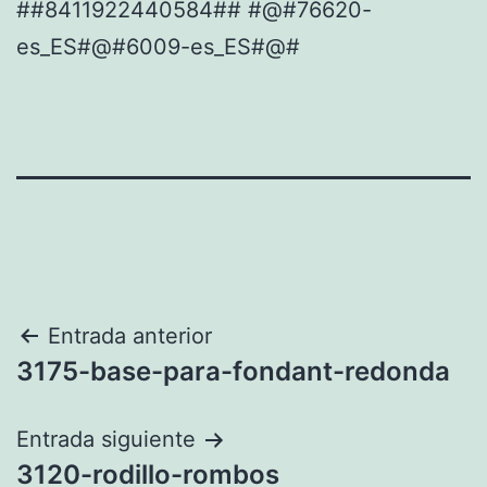
##8411922440584## #@#76620-
es_ES#@#6009-es_ES#@#
Navegación
Entrada anterior
3175-base-para-fondant-redonda
de
entradas
Entrada siguiente
3120-rodillo-rombos