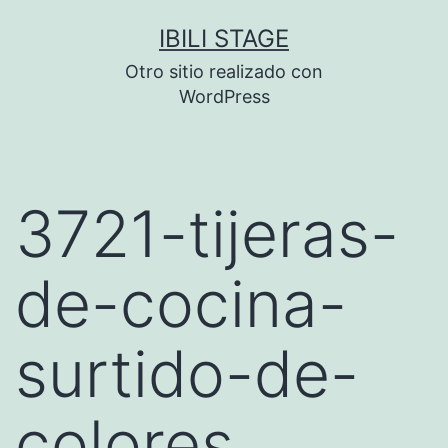
Saltar
IBILI STAGE
al
Otro sitio realizado con
contenido
WordPress
3721-tijeras-
de-cocina-
surtido-de-
colores