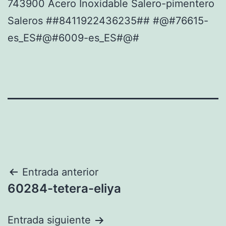
743900 Acero Inoxidable Salero-pimentero
Saleros ##8411922436235## #@#76615-
es_ES#@#6009-es_ES#@#
Navegación
Entrada anterior
60284-tetera-eliya
de
entradas
Entrada siguiente